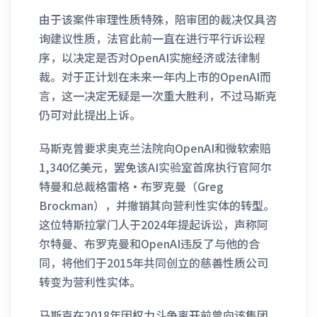
由于该案件审理性质特殊，陪审团的裁决仅具咨
询建议性质，法官此前一直在进行平行诉讼程
序，以决定是否对OpenAI实施经济或法律制
裁。对于正计划在未来一年内上市的OpenAI而
言，这一决定无疑是一次重大胜利，不过马斯克
仍可对此提出上诉。
马斯克曾要求奥克兰法院向OpenAI和微软索赔
1,340亿美元，罢免该AI实验室首席执行官阿尔
特曼和总裁格雷格·布罗克曼（Greg
Brockman），并撤销其向营利性实体的转型。
这位特斯拉掌门人于2024年提起诉讼，声称阿
尔特曼、布罗克曼和OpenAI违反了与他的合
同，将他们于2015年共同创立的慈善性质公司
转变为营利性实体。
马斯克在2018年因权力斗争离开前曾向该集团