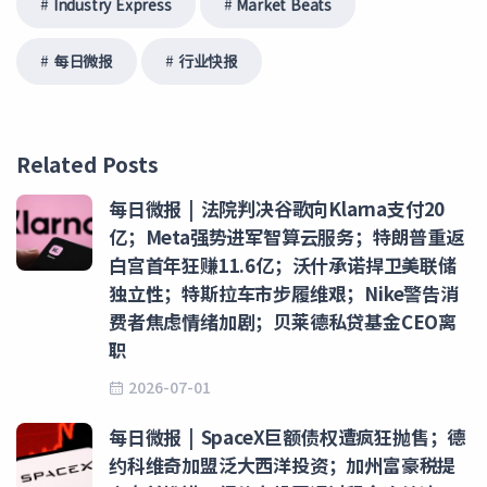
Industry Express
Market Beats
每日微报
行业快报
Related Posts
每日微报 | 法院判决谷歌向Klarna支付20
亿；Meta强势进军智算云服务；特朗普重返
白宫首年狂赚11.6亿；沃什承诺捍卫美联储
独立性；特斯拉车市步履维艰；Nike警告消
费者焦虑情绪加剧；贝莱德私贷基金CEO离
职
2026-07-01
每日微报 | SpaceX巨额债权遭疯狂抛售；德
约科维奇加盟泛大西洋投资；加州富豪税提