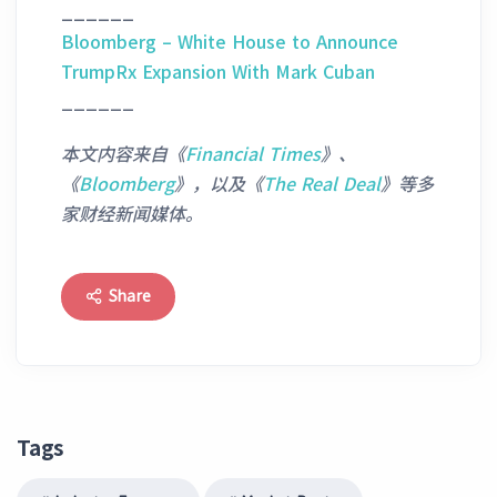
______
Bloomberg – White House to Announce
TrumpRx Expansion With Mark Cuban
______
本文内容来自《
Financial Times
》
、
《
Bloomberg
》，以及《
The Real Deal
》等多
家财经新闻媒体。
Share
Tags