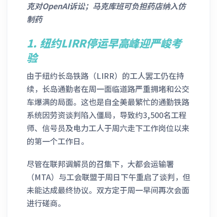
克对OpenAI诉讼；马克库班可负担药店纳入仿
制药
1.
纽约LIRR停运
早高峰迎严峻考
验
由于纽约长岛铁路（LIRR）的工人罢工仍在持
续，长岛通勤者在周一面临道路严重拥堵和公交
车爆满的局面。这也是自全美最繁忙的通勤铁路
系统因劳资谈判陷入僵局，导致约3,500名工程
师、信号员及电力工人于周六走下工作岗位以来
的第一个工作日。
尽管在联邦调解员的召集下，大都会运输署
（MTA）与工会联盟于周日下午重启了谈判，但
未能达成最终协议。双方定于周一早间再次会面
进行磋商。