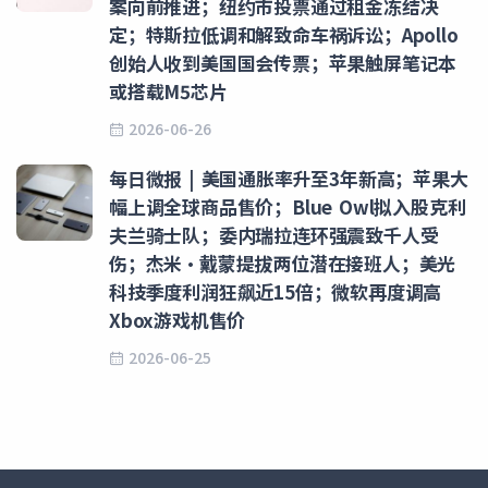
案向前推进；纽约市投票通过租金冻结决
定；特斯拉低调和解致命车祸诉讼；Apollo
创始人收到美国国会传票；苹果触屏笔记本
或搭载M5芯片
2026-06-26
每日微报 | 美国通胀率升至3年新高；苹果大
幅上调全球商品售价；Blue Owl拟入股克利
夫兰骑士队；委内瑞拉连环强震致千人受
伤；杰米·戴蒙提拔两位潜在接班人；美光
科技季度利润狂飙近15倍；微软再度调高
Xbox游戏机售价
2026-06-25