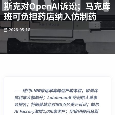
斯克对OpenAI诉讼；马克库
班可负担药店纳入仿制药
2026-05-18
——
纽约LIRR停运
早高峰迎严峻考验
；欧美房
贷利率大幅飙升；Lululemon拒绝创始人董事
会提名；特朗普放弃对IRS百亿美元诉讼；戴尔
AI Factory激增1,000家客户；陪审团驳回马斯