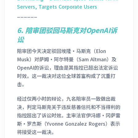
Servers, Targets Corporate Users
______
6.
陪审团驳回马斯克对OpenAI诉
讼
陪审团今天决定驳回埃隆·马斯克（Elon
Musk）对萨姆·阿尔特曼（Sam Altman）及
OpenAI的诉讼，理由是其指控已超出法定诉讼
时效。这一裁决对这位全球首富构成了沉重打
击。
经过仅两小时的辩论，九名陪审员一致做出裁
决，判定马斯克关于违反慈善信托和不当得利的
指控超出了诉讼时效。主审法官伊冯娜·冈萨雷
斯·罗杰斯（Yvonne Gonzalez Rogers）表示
将接受这一裁决。