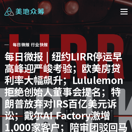
每日微报 行业快报
每日微报 | 纽约LIRR停运早
高峰迎严峻考验；欧美房贷
利率大幅飙升；Lululemon
拒绝创始人董事会提名；特
朗普放弃对IRS百亿美元诉
讼；戴尔AI Factory激增
1,000家客户；陪审团驳回马