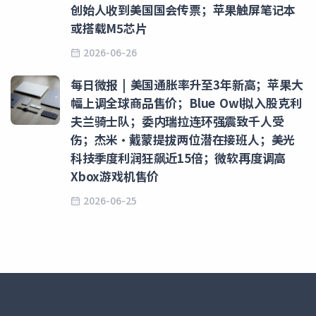
创始人收到美国国会传票；苹果触屏笔记本
或搭载M5芯片
2026-06-26
每日微报 | 美国通胀率升至3年新高；苹果大
幅上调全球商品售价；Blue Owl拟入股克利
夫兰骑士队；委内瑞拉连环强震致千人受
伤；杰米·戴蒙提拔两位潜在接班人；美光
科技季度利润狂飙近15倍；微软再度调高
Xbox游戏机售价
2026-06-25