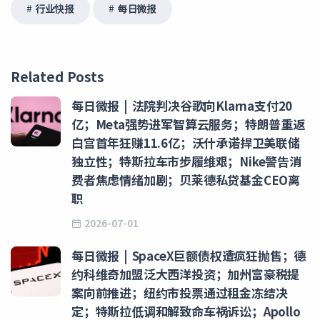
行业快报
每日微报
Related Posts
每日微报 | 法院判决谷歌向Klarna支付20
亿；Meta强势进军智算云服务；特朗普重返
白宫首年狂赚11.6亿；沃什承诺捍卫美联储
独立性；特斯拉车市步履维艰；Nike警告消
费者焦虑情绪加剧；贝莱德私贷基金CEO离
职
2026-07-01
每日微报 | SpaceX巨额债权遭疯狂抛售；德
约科维奇加盟泛大西洋投资；加州富豪税提
案向前推进；纽约市投票通过租金冻结决
定；特斯拉低调和解致命车祸诉讼；Apollo