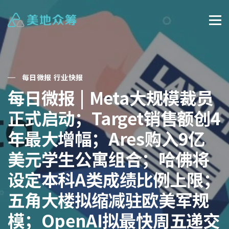
每日微报 行业快报
每日微报 | Meta大规模裁员
正式启动；Target销售额创4
年最大增幅；Ares购入9亿
美元学生公寓组合；哈佛将
设定本科A类成绩比例上限；
五角大楼拟缩减驻欧美军规
模；OpenAI拟最快周五递交