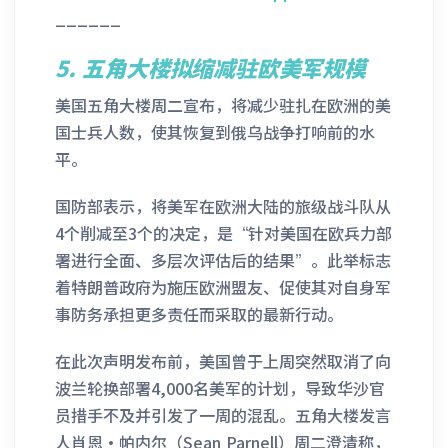
______
5.
五角大楼拟缩减驻欧美军规模
美国五角大楼周二宣布，将减少驻扎在欧洲的美
国士兵人数，使其恢复到俄乌战争打响前的水
平。
国防部表示，将美军在欧洲大陆的旅级战斗队从
4个削减至3个的决定，是“针对美国在欧兵力部
署进行全面、多层次评估后的结果”。此举标志
着特朗普政府为施压欧洲盟友、促使其对自身军
事防务承担更多责任而采取的最新行动。
在此次声明发布前，美国曾于上周突然取消了向
波兰轮换部署4,000名美军的计划，导致华沙官
员措手不及并引发了一周的混乱。五角大楼发言
人肖恩·帕内尔（Sean Parnell）周二澄清称，