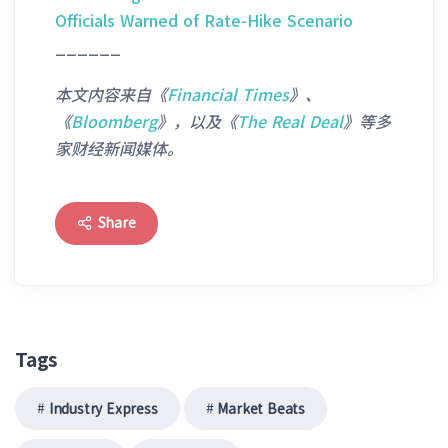
Officials Warned of Rate-Hike Scenario
______
本文内容来自《
Financial Times
》
、
《
Bloomberg
》，以及《
The Real Deal
》等多
家财经新闻媒体。
Share
Tags
Industry Express
Market Beats