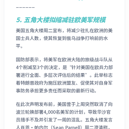
______
5.
五角大楼拟缩减驻欧美军规模
美国五角大楼周二宣布，将减少驻扎在欧洲的美
国士兵人数，使其恢复到俄乌战争打响前的水
平。
国防部表示，将美军在欧洲大陆的旅级战斗队从
4个削减至3个的决定，是“针对美国在欧兵力部
署进行全面、多层次评估后的结果”。此举标志
着特朗普政府为施压欧洲盟友、促使其对自身军
事防务承担更多责任而采取的最新行动。
在此次声明发布前，美国曾于上周突然取消了向
波兰轮换部署4,000名美军的计划，导致华沙官
员措手不及并引发了一周的混乱。五角大楼发言
人肖恩·帕内尔（Sean Parnell）周二澄清称，