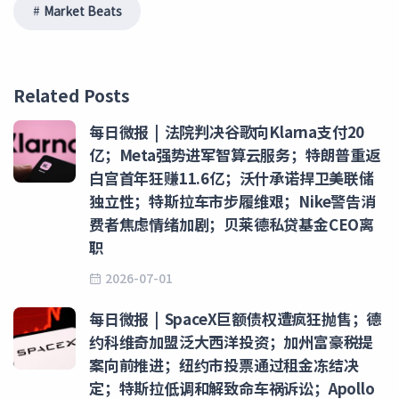
Market Beats
Related Posts
每日微报 | 法院判决谷歌向Klarna支付20
亿；Meta强势进军智算云服务；特朗普重返
白宫首年狂赚11.6亿；沃什承诺捍卫美联储
独立性；特斯拉车市步履维艰；Nike警告消
费者焦虑情绪加剧；贝莱德私贷基金CEO离
职
2026-07-01
每日微报 | SpaceX巨额债权遭疯狂抛售；德
约科维奇加盟泛大西洋投资；加州富豪税提
案向前推进；纽约市投票通过租金冻结决
定；特斯拉低调和解致命车祸诉讼；Apollo