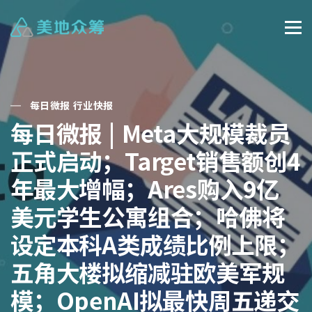
每日微报 行业快报
每日微报 | Meta大规模裁员
正式启动；Target销售额创4
年最大增幅；Ares购入9亿
美元学生公寓组合；哈佛将
设定本科A类成绩比例上限；
五角大楼拟缩减驻欧美军规
模；OpenAI拟最快周五递交