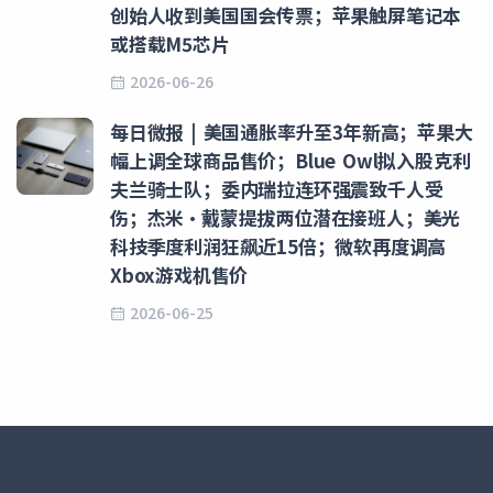
创始人收到美国国会传票；苹果触屏笔记本
或搭载M5芯片
2026-06-26
每日微报 | 美国通胀率升至3年新高；苹果大
幅上调全球商品售价；Blue Owl拟入股克利
夫兰骑士队；委内瑞拉连环强震致千人受
伤；杰米·戴蒙提拔两位潜在接班人；美光
科技季度利润狂飙近15倍；微软再度调高
Xbox游戏机售价
2026-06-25