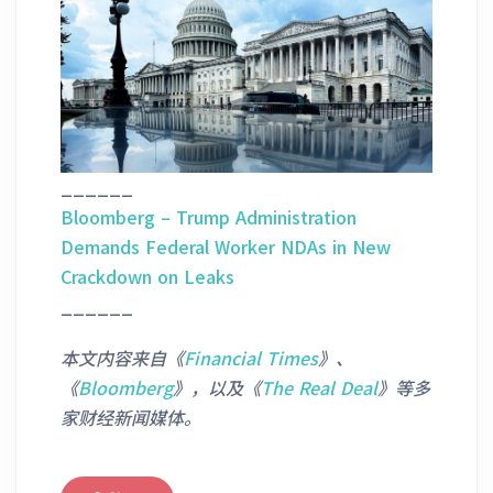
______
Bloomberg – Trump Administration
Demands Federal Worker NDAs in New
Crackdown on Leaks
______
本文内容来自《
Financial Times
》
、
《
Bloomberg
》，以及《
The Real Deal
》等多
家财经新闻媒体。