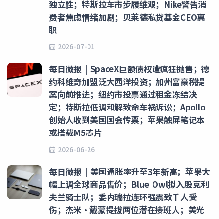
独立性；特斯拉车市步履维艰；Nike警告消
费者焦虑情绪加剧；贝莱德私贷基金CEO离
职
2026-07-01
每日微报 | SpaceX巨额债权遭疯狂抛售；德
约科维奇加盟泛大西洋投资；加州富豪税提
案向前推进；纽约市投票通过租金冻结决
定；特斯拉低调和解致命车祸诉讼；Apollo
创始人收到美国国会传票；苹果触屏笔记本
或搭载M5芯片
2026-06-26
每日微报 | 美国通胀率升至3年新高；苹果大
幅上调全球商品售价；Blue Owl拟入股克利
夫兰骑士队；委内瑞拉连环强震致千人受
伤；杰米·戴蒙提拔两位潜在接班人；美光