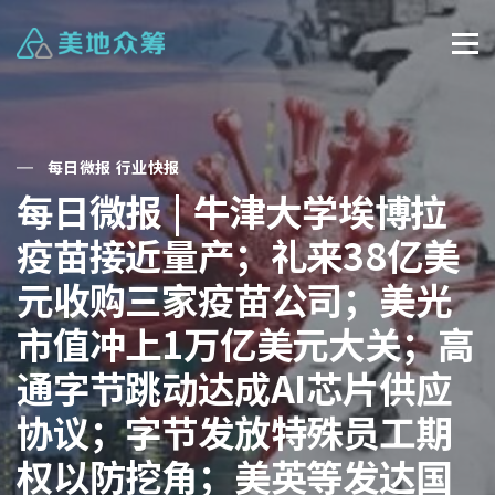
每日微报 行业快报
每日微报 | 牛津大学埃博拉
疫苗接近量产；礼来38亿美
元收购三家疫苗公司；美光
市值冲上1万亿美元大关；高
通字节跳动达成AI芯片供应
协议；字节发放特殊员工期
权以防挖角；美英等发达国