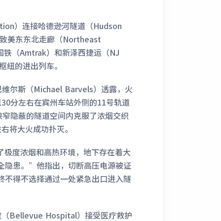
ion）连接哈德逊河隧道（Hudson
导致美东东北走廊（Northeast
国铁（Amtrak）和新泽西捷运（NJ
路枢纽的进出列车。
（Michael Barvels）透露，火
30分左右在宾州车站外侧的11号轨道
狭窄隐蔽的隧道空间内克服了浓烟交织
左右将大火成功扑灭。
了极度浓烟和高热环境，地下存在着大
全隐患。”他指出，切断高压电源被证
终不得不选择通过一处紧急出口进入隧
levue Hospital）接受医疗救护