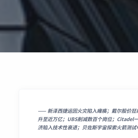
——
新泽西捷运因火灾陷入瘫痪；戴尔股价狂飙35
升至近万亿；UBS削减数百个岗位；Citade
济陷入技术性衰退；贝佐斯宇宙探索火箭测试