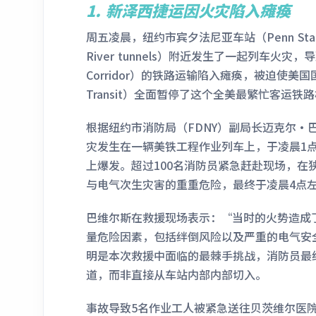
1.
新泽西捷运因火灾陷入瘫痪
周五凌晨，纽约市宾夕法尼亚车站（Penn Stat
River tunnels）附近发生了一起列车火灾，
Corridor）的铁路运输陷入瘫痪，被迫使美国
Transit）全面暂停了这个全美最繁忙客运铁
根据纽约市消防局（FDNY）副局长迈克尔·巴维尔斯
灾发生在一辆美铁工程作业列车上，于凌晨1点
上爆发。超过100名消防员紧急赶赴现场，在
与电气次生灾害的重重危险，最终于凌晨4点
巴维尔斯在救援现场表示：“当时的火势造成
量危险因素，包括绊倒风险以及严重的电气安
明是本次救援中面临的最棘手挑战，消防员最
道，而非直接从车站内部内部切入。
事故导致5名作业工人被紧急送往贝茨维尔医院（Bel