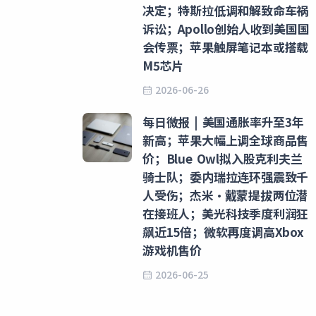
决定；特斯拉低调和解致命车祸
诉讼；Apollo创始人收到美国国
会传票；苹果触屏笔记本或搭载
M5芯片
2026-06-26
每日微报 | 美国通胀率升至3年
新高；苹果大幅上调全球商品售
价；Blue Owl拟入股克利夫兰
骑士队；委内瑞拉连环强震致千
人受伤；杰米·戴蒙提拔两位潜
在接班人；美光科技季度利润狂
飙近15倍；微软再度调高Xbox
游戏机售价
2026-06-25