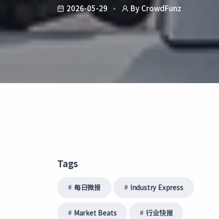
2026-05-29
By CrowdFunz
Tags
每日微报
Industry Express
Market Beats
行业快报