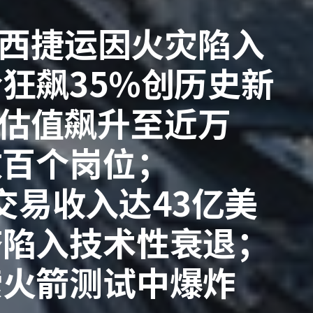
新泽西捷运因火灾陷入
狂飙35%创历史新
ic估值飙升至近万
数百个岗位；
季度交易收入达43亿美
济陷入技术性衰退；
索火箭测试中爆炸