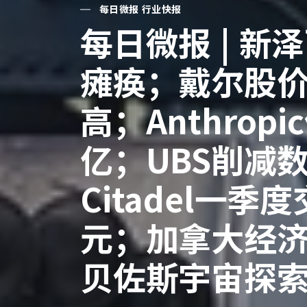
每日微报 行业快报
每日微报 | 
瘫痪；戴尔股价
高；Anthrop
亿；UBS削减
Citadel一
元；加拿大经
贝佐斯宇宙探