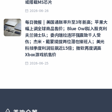
或搭载M5芯片
2026-06-26
每日微报 | 美国通胀率升至3年新高；苹果大
幅上调全球商品售价；Blue Owl拟入股克利
夫兰骑士队；委内瑞拉连环强震致千人受
伤；杰米·戴蒙提拔两位潜在接班人；美光
科技季度利润狂飙近15倍；微软再度调高
Xbox游戏机售价
2026-06-25