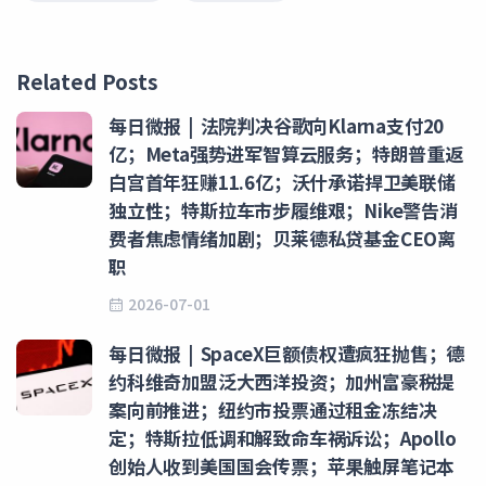
Related Posts
每日微报 | 法院判决谷歌向Klarna支付20
亿；Meta强势进军智算云服务；特朗普重返
白宫首年狂赚11.6亿；沃什承诺捍卫美联储
独立性；特斯拉车市步履维艰；Nike警告消
费者焦虑情绪加剧；贝莱德私贷基金CEO离
职
2026-07-01
每日微报 | SpaceX巨额债权遭疯狂抛售；德
约科维奇加盟泛大西洋投资；加州富豪税提
案向前推进；纽约市投票通过租金冻结决
定；特斯拉低调和解致命车祸诉讼；Apollo
创始人收到美国国会传票；苹果触屏笔记本