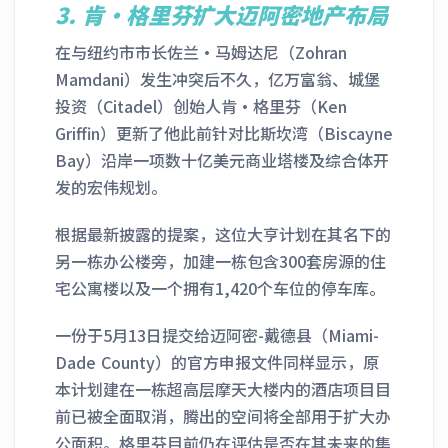
3. 肯·格里芬扩大迈阿密地产布局
在与纽约市市长佐兰·马姆达尼（Zohran
Mamdani）发生冲突后不久，亿万富翁、城堡
投资（Citadel）创始人肯·格里芬（Ken
Griffin）更新了他此前针对比斯坎湾（Biscayne
Bay）沿岸一项数十亿美元商业塔楼及综合体开
发的宏伟规划。
根据最新披露的提案，这位大亨计划在其名下的
另一栋办公楼旁，加建一栋包含300套房源的住
宅公寓楼以及一个拥有1,420个车位的停车库。
一份于5月13日提交给迈阿密-戴德县（Miami-
Dade County）的官方申报文件同样显示，原
本计划建在一栋超高层摩天大楼内的酒店项目目
前已被全面取消，腾出的空间将全部用于扩大办
公面积。格里芬目前仍在评估是否在其未来的集