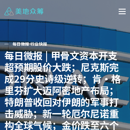
每日微报 行业快报
每日微报 | 甲骨文资本开支
超预期股价大跌；尼克斯完
成29分史诗级逆转；肯·格
里芬扩大迈阿密地产布局；
特朗普收回对伊朗的军事打
击威胁；新一轮厄尔尼诺重
构全球气候；金价跌至六个