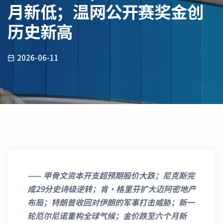
月新低；温网公开赛奖金创
历史新高
2026-06-11
——
甲骨文资本开支超预期股价大跌；尼克斯完
成29分史诗级逆转；肯·格里芬扩大迈阿密地产
布局；特朗普收回对伊朗的军事打击威胁；新一
轮厄尔尼诺重构全球气候；金价跌至六个月新