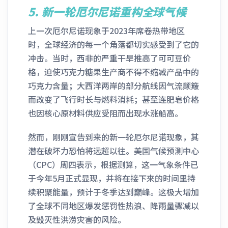
5.
新一轮厄尔尼诺重构全球气候
上一次厄尔尼诺现象于2023年席卷热带地区
时，全球经济的每一个角落都切实感受到了它的
冲击。当时，西非的严重干旱推高了可可豆价
格，迫使巧克力糖果生产商不得不缩减产品中的
巧克力含量；大西洋两岸的部分航线因气流颠簸
而改变了飞行时长与燃料消耗；甚至连肥皂价格
也因核心原材料供应受阻而出现水涨船高。
然而，刚刚宣告到来的新一轮厄尔尼诺现象，其
潜在破坏力恐怕将远超以往。美国气候预测中心
（CPC）周四表示，根据测算，这一气象条件已
于今年5月正式显现，并将在接下来的时间里持
续积聚能量，预计于冬季达到巅峰。这极大增加
了全球不同地区爆发惩罚性热浪、降雨量骤减以
及毁灭性洪涝灾害的风险。