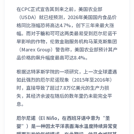
在CPC正式宣告其到来之前，美国农业部
（USDA）就已经预测，2026年美国国内食品价
格同比涨幅恐将高达4.7%，创下三年来最大涨
幅。而对于糖和可可这两类最易受到厄尔尼诺干
旱影响的作物，伦敦金融服务机构马莱克斯集团
（Marex Group）警告称，美国农业部预计其产
品价格的飙升幅度最高可达8.4%。
根据达特茅斯学院的一项研究，上一次全球遭遇
如此强烈的厄尔尼诺现象（2015年至2016年）
时，直接导致了超过7.8万亿美元的生产力损
失，其经济余波在随后的数年里仍未能完全平
息。
厄尔尼诺（El Niño，在西班牙语中意为“圣
婴”）是一种因太平洋表面海水温度持续异常变
暖而引发的气候模式。在此期间，信风会减弱甚