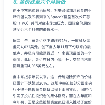
6.
金价跌至六个月新低
由于中东地缘政治局势、对美联储加息预期的不
断升温以及即将到来的SpaceX巨型首次公开募
股（IPO）共同对金市施加压力，国际金价周四
跌至近六个月来的最低水平。
周四上午，黄金价格下跌超过1%，一度触及每
盎司4,022美元，创下自去年11月下旬以来的最
低点，并极有可能录得近十年来表现最差的一个
季度。此后，金价在日内小幅回升，交易价格重
回每盎司4,085美元左右。
自中东战争爆发以来，这一传统避险资产的价格
已累计下跌超过20%。这场冲突迫使部分国家央
行不得不抛售黄金储备以捍卫本国货币，同时也
引发了投机性投资者的集体撤离，而在去年底和
今年初，正是这些投机资金疯狂涌入推动了金价