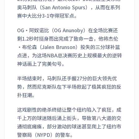
奥马刺队（San Antonio Spurs），从而在系列
赛中大比分3-1夺得冠军点。
OG·阿奴诺比（OG Anunoby）在全场比赛还
剩1.2秒时挺身而出完成了致命一击，他将杰伦
·布伦森（Jalen Brunson）投失的三分球补篮
点进，为这场NBA总决赛历史上规模最大的逆转
神话画上了完美句号。
半场结束时，马刺队还手握27分的巨大领先优
势，然而尼克斯队在下半场掀起了极其疯狂的反
扑狂潮。
这戏剧性的绝杀终结让整个纽约陷入了疯狂，成
千上万的球迷随后涌上街头，导致第八大道的交
通彻底瘫痪，部分激动的球迷甚至爬上了纽约市
警察局（NYPD）的警车。