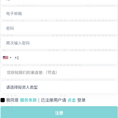
我同意
服务条款
|
已注册用户请
点击
登录
注册