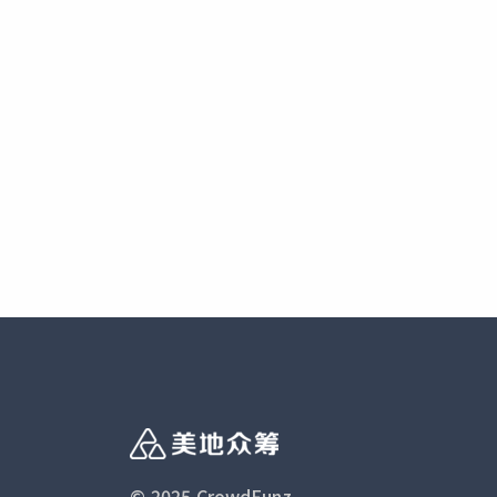
© 2025 CrowdFunz.