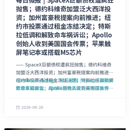
收入损失，且谷歌的这种行为同时也推高了消费
抛售；德约科维奇加盟泛大西洋投
者的购物成本。 谷歌目前仍然可以就该判决提
资；加州富豪税提案向前推进；纽
起上诉 ______ 2. Meta强势进军智算云服务
约市投票通过租金冻结决定；特斯
据知情人士透露，Meta Platforms Inc.目前正
拉低调和解致命车祸诉讼；Apollo
在筹划进军云基础设施业务，计划对外销售AI计
创始人收到美国国会传票；苹果触
算能力及模型的访问权限。此举将开辟一条全新
屏笔记本或搭载M5芯片
的竞争战线，直接向亚马逊AWS、微软Azure以
及谷歌云（Google Cloud）等行业巨头核心领
—— SpaceX巨额债权遭疯狂抛售；德约科维奇
地发起正面挑战。 知情人士透露称，Meta此前
加盟泛大西洋投资；加州富豪税提案向前推进；
一直在全速抢夺昂贵的数据中心及其他基础设
纽约市投票通过租金冻结决定；特斯拉低调和解
Continue reading
“每日微报 | SpaceX巨额债
施，以支撑其自身庞大的人工智能雄心，而目前
致命车祸诉讼；Apollo创始人收到美国国会传
权遭疯狂抛售；德约科维奇加盟泛大西洋投资；
该公司正计划组建一个全新业务部门，通过向外
票；苹果触屏笔记本或搭载M5芯片 1. SpaceX
加州富豪税提案向前推进；纽约市投票通过租金
部客户出售其富余的计算能力来创造全新营收。
巨额债权遭疯狂抛售 太空探索技术公司
冻结决定；特斯拉低调和解致命车祸诉讼；
据透露，其中一项潜在的业务规划包括销售托管
2026-06-26
（SpaceX）日前轰动华尔街的巨额债券发行，
Apollo创始人收到美国国会传票；苹果触屏笔记
在Meta现有AI基础设施上的各类AI模型的访问
在二级市场上的跌势正以令人瞠目的速度急剧蔓
本或搭载M5芯片”
权，这种模式类似于亚马逊AWS的Bedrock服
延。多位资深交易员对此震惊地表示，在近年来