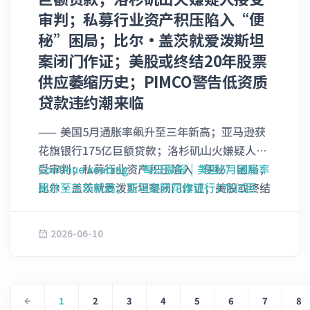
表现。博通首席执行官陈福阳（Hock Tan）在
后，一辆处于特斯拉所谓“全自动驾
并通过股权融资筹集了50亿美元。 周四纽约股
审判；私募行业资产积压陷入“便
接受采访时兴奋地透露，截至目前的测试数据显
驶”（FSD）系统控制下的Tesla Model Y SUV
市开盘前的早盘交易中，甲骨文股价大幅下跌了
秘”困局；比尔·盖茨就爱泼斯坦
示，与市面上主流的通用AI图形处理器（GPU）
全速驶来，将她高速撞倒。 斯托里的不幸遇难
约11%，而在此之前其周三的收盘价为201.26
案闭门作证；美股或终结20年股票
相比，这款专属加速器能够直接为公司砍掉大约
——这也是当年全美道路交通死亡总人数40,901
美元 ______ 2. 尼克斯完成29分史诗级逆转
供应萎缩历史；PIMCO警告低资质
50%的运营成本。 据悉，这款最终定型的芯片
人中的一员——是已知首例涉及特斯拉自动驾驶
本周三晚，纽约尼克斯队（New York Knicks）
最快将于今年晚些时候开始，被正式集成到
贷款违约潮来临
技术的行人死亡事故。该起车祸随即引发了美国
在NBA总决赛第四场对决中，成功抹平了高达
OpenAI的核心大金主微软（Microsoft Corp.）
国家公路交通安全管理局（NHTHTSA）的联邦
29分的落后分差，最终以107-106险胜圣安东尼
—— 美国5月通胀率飙升至三年新高；亚马逊获
以及其他战略合作伙伴的巨型数据中心集群中。
级别深度调查，并导致斯托里的女儿将特斯拉以
奥马刺队（San Antonio Spurs），从而在系列
花旗银行175亿巨额贷款；洛杉矶山火嫌疑人接
鉴于当前全球市场对算力的极度饥渴，陈福阳预
及肇事车主一并告上法庭。 代表原告的律师达
赛中大比分3-1夺得冠军点。 OG·阿奴诺比
受审判；私募行业资产积压陷入“便秘”困局；
Continue reading
“每日微报 | 美国5月通胀率
计，OpenAI与博通在明年的实际芯片部署规
斯汀·伯奇（Dustin …
（OG Anunoby）在全场比赛还剩1.2秒时挺身
比尔·盖茨就爱泼斯坦案闭门作证；美股或终结
飙升至三年新高；亚马逊获花旗银行175亿巨额
模，完全有能力轻松超越他此前作出的1.3吉瓦
而出完成了致命一击，他将杰伦·布伦森
20年股票供应萎缩历史；PIMCO警告低资质贷
贷款；洛杉矶山火嫌疑人接受审判；私募行业资
（GW）算力容量的保守预测。他直言：“鉴于
（Jalen Brunson）投失的三分球补篮点进，为
款违约潮来临 1. 美国5月通胀率飙升至三年新高
产积压陷入“便秘”困局；比尔·盖茨就爱泼斯
眼下无比旺盛的强劲需求，我们完全有理由相信
2026-06-10
这场NBA总决赛历史上规模最大的逆转神话画上
美国劳工统计局（BLS）周三公布的最新CPI数
坦案闭门作证；美股或终结20年股票供应萎缩历
自己能做得更好。” 除博通外，OpenAI此前已
了完美句号。 半场结束时，马刺队还手握27分
据显示，5月份通胀率大幅跃升至4.2%，再度刷
史；PIMCO警告低资质贷款违约潮来临”
先后与超威半导体（AMD）以及芯片独角兽
的巨大领先优势，然而尼克斯队在下半场掀起了
新三年来的最高纪录。这一现象的主要原因在于
Cerebras Systems Inc.等芯片巨头达成了多笔
极其疯狂的反扑狂潮。 这戏剧性的绝杀终结让
特朗普引发的中东战争导致美国国内能源价格持
1
2
3
4
5
6
7
8
价值数十亿美元的深度供货协议。 尽管在
整个纽约陷入了疯狂，成千上万的球迷随后涌上