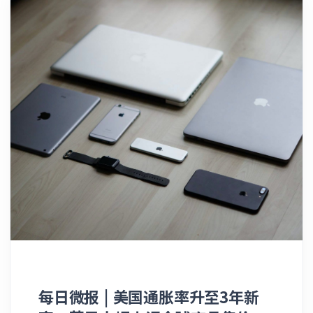
务。届时，Meta将负责运营支撑这些模型运行
的信用债发行市场中，几乎记不起还有哪笔高规
的数据中心和芯片（其中包括其自研的Muse
格的重磅交易能在如此短的时间内出现如此剧烈
Spark模型），并向访问这些模型的开发者收取
的利差走阔。 据多名了解场外交易（OTC）内
费用。 Meta还在考虑直接销售“裸”算力容
情的知情人士透露，一家大型一级交易商对
量，这与CoreWeave Inc.等所谓的“新型智算
SpaceX发行的2056年到期长期债券的最新报价
云”（Neocloud）企业的商业模式颇为相似
显示，其信用利差较发行价已大幅走阔了多达
______ 3. 特朗普重返白宫首年狂赚11.6亿 根
0.28个百分点。而在此之前，该笔债券最初定价
据周二公布的一份财务披露文件，美国总统特朗
时的利差仅为高出美国国债1.75个百分点。 自
普在重返总统宝座后的去年一年里，通过加密货
这笔总额高达250亿美元的巨量债务工具开始挂
币销售和迷因币授权费赚取了超过11.6亿美元。
牌交易以来，SpaceX债券的账面浮亏便一路攀
数据显示，这位美国总统通过销售其家族加密货
升。截至周四晚间，相对于美国国债，其累计账
币公司World Liberty Financial的代币赚取了
面损失已迅速堆叠至大约3.05亿美元。尤其是其
5.268亿美元，并披露了与“Celebration
中期限最长的超长期债券，其在发行初期便遭遇
Coins”签署的许可协议中所获得的6.35亿美元
了比中短期债券更多的市场质疑，如今更是直接
特许权使用费收入。 尽管在过去一年里价格大
跌穿了所有防线，将此前因认购订单一度狂飙至
幅下跌，特朗普目前仍持有157.5亿个World
每日微报 | 美国通胀率升至3年新
近900亿美元而由承销商顺势收窄的全部利差红
Liberty Financial代币，价值约9亿美元。此