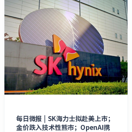
资的高管团队、旗下被投企业组合以及各方出资
4.1%，创下了自2023年4月以来的最大单日同
立的央行，在当前这一时刻，我们也将继续保持
人（LP）展开紧密合作。 “这是我职业生涯中
比涨幅。在剔除波动较大的食品和能源价格后，
独立，你们将在这方面看不到任何改变。” 民
首次达成的此类深度战略合作。”现年39岁、正
5月核心PCE物价指数也同比上涨了3.4%。在剔
主党政治家此前曾警告称，沃什可能会沦为特朗
在温布尔登网球公开赛全力冲击其第25座大满贯
除通胀因素后，经通胀调整后的实际个人消费支
普的“牵线木偶”，且市场最初也预计这位由总
冠军奖杯的德约科维奇在接受采访时坦言，“无
出环比增长了0.3%，而在此前的4月份，该项数
统提名的人选会采取更为鸽派的立场。 鉴于沃
论是在赛场内还是赛场外，我都非常热衷于打破
据曾陷入停滞。 与此同时，同日出炉的另一份
什目前的强硬姿态，交易员已将此前预测的
常规、挑战现状，我一直在寻找志同道合的合作
官方报告显示，美国第一季度国内生产总值
2027年3月加息时间点大幅提前，押注美联储最
伙伴。” 泛大西洋投资集团首席执行官比尔·
（GDP）年化季率修正为增长2.1%，增速明显
早可能在今年10月就会宣布加息 ______ 5. 特
福特（Bill Ford）透露，他与这位塞尔维亚网球
快于此前各方的预期。分析人士指出，持续高企
斯拉车市步履维艰 就在投资者继续苦等特斯拉
巨星的结缘始于2023年法国网球公开赛开赛前
且表现顽固的通胀数据，预计将继续给美联储
（Tesla Inc.）重回正轨以实现首席执行官埃隆
夕，当时在一位创业者的引荐下双方建立了联
（Fed）施加沉重的加息压力，迫使其在今年晚
·马斯克（Elon …
系，而德约科维奇随后也顺利捧起了那届法网的
些时候进一步上调基准利率。 尽管近期美伊之
冠军奖杯。 “通过强强联手，我们未来在投资
间开启的和平谈判已推动国际油价出现了一轮大
端将会变得极具效率。”福特对未来的前景充满
幅回落，但多数经济学家预计，随着最初的能源
信心并指出，“他拥有独特的人脉和项目源
每日微报 | SK海力士拟赴美上市；
价格冲击开始全面向中下游供应链传导，全美各
（Deal flow），我们同样拥有深厚的项目积
种商品的终端零售成本在短期内仍将维持螺旋上
金价跌入技术性熊市；OpenAI携
累，而且他还能提供许多独一无二的顶级社会资