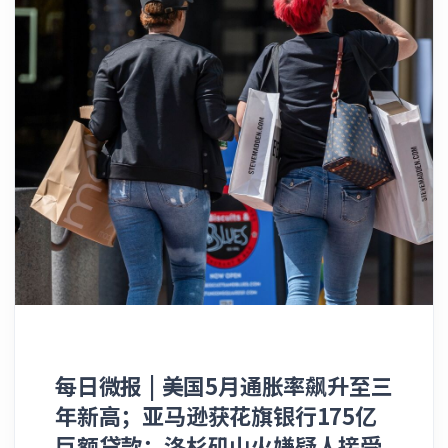
涨的沉重生活压力。此次投票也是在经历了长达
截至5月31日的财政报告期内，主要用于衡量数
以15.5亿美元的估值入股菲尼克斯太阳队，随后
新高后构筑了阶段性顶部。截至今年6月，金价
数月的激烈辩论后尘埃落定的，辩论的核心在
据中心投入的资本支出达到了约165亿美元，这
在2023年太阳队前老板罗伯特·萨沃尔
较此前历史峰值的累计回撤幅度已经超过了
于：面对房东群体日益加剧的财务压力，政府究
使得其全年的资本支出总额被推高至557亿美
（Robert Sarver）以40亿美元的总价将球队争
20%，这在市场传统技术分析中通常标志着商品
竟是否应当保护租客免受飙升的住房成本冲击。
元，明显高于甲骨文此前官方预测的500亿美
议性地卖给马特·伊斯比亚（Mat Ishbia）后，
牛熊转换的分水岭，即技术性熊市的正式确立。
据悉，此次租金冻结将适用于2026年10月1日至
元。 在周三财报发布后举行的电话会议上，甲
该基金顺理成章地实现了套现退出。 报道称，
在众多导致黄金走势全面转弱的利空因素中，美
2027年9月30日期间签署的所有租约。而纽约市
骨文首席财务官希拉里·麦克森（Hilary
骑士队大老板丹·吉尔伯特（Dan …
伊战争的爆发起到了核心推手作用。战争引发的
上一次实施1年期租金冻结，还要追溯到2020年
Maxson）表示，公司预计在截至2027年5月的
能源价格飙升直接推高了全球通胀水平，进而大
新冠疫情时期 ______ 5. 特斯拉低调和解致命
当前财政年度中，净资本支出将进一步飙升至约
幅提升了美联储大举加息的概率 ______ 3.
车祸诉讼 近期，电动汽车巨头特斯拉（Tesla
700亿美元。她同时补充称，由于需要预付部分
OpenAI携手博通推出定制AI芯片 为了通过定制
Inc.）低调和解了一起因2023年致命车祸引发的
零部件的款项，届时实际报告的资本开支数字可
化硬件更高效地运行旗下AI产品并巩固自身竞争
法律诉讼。正是这起惨剧，在此前直接触发了针
能还会比该预期再高出200亿至250亿美元。 长
优势，ChatGPT开创者OpenAI日前正式推出了
对这家汽车制造商自动驾驶技术的官方缺陷调
期以来以数据库软件闻名业界的甲骨文，近年来
其与芯片巨头博通（Broadcom Inc.）联合研发
查。 这起恶性碰撞事故导致了现年71岁的乔娜
正全力将其自身重新打造为一家专注于AI计算能
的首款定制人工智能（AI）芯片。 两家公司于
·斯托里（Johna Story）不幸身亡。事发时，
力的云服务提供商，目前正在为OpenAI等核心
本周三联合宣布，OpenAI目前已收到该款名
她正走下自己的汽车，在亚利桑那州的一条高速
每日微报 | 美国5月通胀率飙升至三
客户展开规模空前的数据中心扩建工程。为了应
为“Jalapeno”的定制芯片的首批样片，并正
公路上协助疏导交通，绕开此前因刺眼的太阳强
对如此庞大的资金需求，该公司表示在刚刚结束
年新高；亚马逊获花旗银行175亿
在全方位测试该硅片在处理AI工作负载时的实际
光眩目而发生碰撞的其他车辆。然而就在几分钟
的财年里已经通过债务融资筹集了430亿美元，
巨额贷款；洛杉矶山火嫌疑人接受