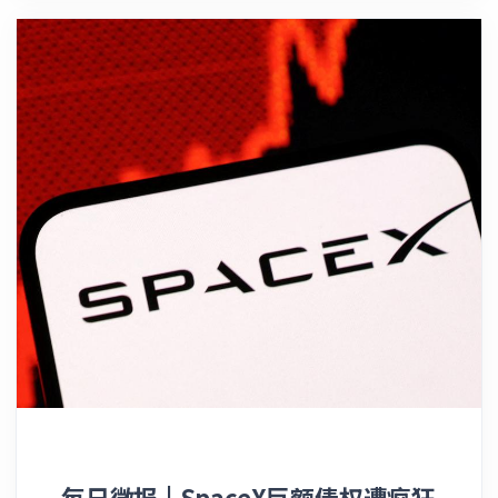
（Google）因在购物比价服务市场上滥用支配
金CEO离职”
地位，需向Klarna Group Plc旗下的
Pricerunner部门支付近20亿美元。 此前，在欧
盟对这家搜索引擎巨头滥用市场支配地位进行反
垄断打击后，Pricerunner曾提出了高达800亿
瑞典克朗（约合82亿美元）的索赔诉求，而法院
在判决中驳回了其中的大部分索赔主张。 尽管
如此，法官琳达·库尔贝里（Linda Kullberg）
依然表示，这“毫无疑问是瑞典竞争法案件中有
史以来判决金额最大的一笔索赔”。该判决出炉
后，Klarna的股价在盘前交易中大涨5.3%。
Pricerunner此前控诉称，十多年来，谷歌一直
在滥用其作为搜索引擎的垄断地位，通过偏袒自
家的比较购物服务来打压其他竞争对手的门户网
站。 Klarna在判决后发布的一份声明中表示，
周三获得的这笔赔偿金弥补了因谷歌优先对待自
家比较购物服务而给独立价格比较服务商带来的
每日微报 | SpaceX巨额债权遭疯狂