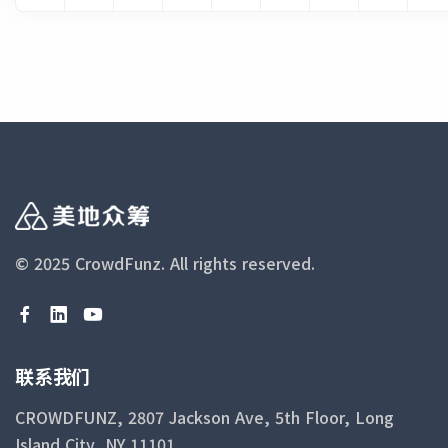
续飙升。最新数据与彭博社此前对经济学家进行
OpenAI在算力支撑上依然高度依赖行业霸主英
街头，导致第八大道的交通彻底瘫痪，部分激动
的民意调查预期完全一致，且明显高于4月份录
伟达的供应，但公司一直在全速拓宽其底层供应
的球迷甚至爬上了纽约市警察局（NYPD）的警
得的3.8%的同比涨幅。 在剔除了价格波动剧烈
商矩阵，以期彻底盘活产能并满足其AI服务呈指
车。 整个纽约市大批拥挤在酒吧里的球迷，在
的食品和能源因素后，5月份的核心通胀率为
数级爆发的吞吐需求 ______ 4. 佛罗里达繁华
目睹尼克斯完成逆转后也陷入了疯狂庆祝
2.9%，同样高于上月记录的2.8%。自今年2月
散尽失业率飙升 伴随着核心服务行业的全面降
______ 3. 肯·格里芬扩大迈阿密地产布局 在
下旬冲突爆发以来，美国国内的物价压力便开始
温、生活成本的急剧攀升以及核心旅游业的增长
与纽约市市长佐兰·马姆达尼（Zohran
急剧上升，而在此之前，全美通胀率仅维持在
停滞，昔日作为全美经济头号“吸金圣地”的佛
Mamdani）发生冲突后不久，亿万富翁、城堡
2.4%的温和水平。根据美国汽车协会（AAA）
罗里达州，目前其狂热的增长神话正遭遇前所未
投资（Citadel）创始人肯·格里芬（Ken
公布的数据显示，全美汽油和柴油的零售价格目
有的严峻幻灭。 尽管像肯·格里芬（Ken
Griffin）更新了他此前针对比斯坎湾（Biscayne
前已累计飙升了大约40%。 燃料价格在5月份依
Griffin）旗下的城堡投资（Citadel）、富国银
© 2025 CrowdFunz.
All rights reserved.
Bay）沿岸一项数十亿美元商业塔楼及综合体开
然是推高整体通胀的核心驱动力。在当月物价环
行（Wells Fargo）以及帕兰蒂尔科技
发的宏伟规划。 根据最新披露的提案，这位大
比增长的0.5%中，能源价格的涨幅贡献了超过
（Palantir）等华尔街金融与科技巨头大举将总
亨计划在其名下的另一栋办公楼旁，加建一栋包
60%的权重。不仅如此，这场地缘冲突所带来的
部迁往该州的重磅新闻依然频频抢占媒体头条，
含300套房源的住宅公寓楼以及一个拥有1,420
通胀爆发也已经开始全面蔓延并波及至美国经济
但该州宏观层面的劳动力市场早已暗流涌动。
联系我们
个车位的停车库。 一份于5月13日提交给迈阿
的其他诸多领域，其中最直接的表现就是由于跨
统计数据显示，相较于过去一年里全美整体失业
密-戴德县（Miami-Dade County）的官方申报
CROWDFUNZ, 2807 Jackson Ave, 5th Floor, Long
国及跨州运输杂货等各类货物的物流成本正在不
率的波澜不惊，佛罗里达州的失业率近期却呈现
文件同样显示，原本计划建在一栋超高层摩天大
Island City, NY 11101
断升级。 5月份的食品价格继续呈现上涨势头，