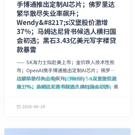
升的态势。 展望未来，近期汽油价格的冲高回
手博通推出定制AI芯片；佛罗里达
源。” 目前管理着1260亿美元巨额资产的泛大
落或许能为消费者紧绷的钱包提供一丝喘息之
繁华散尽失业率飙升；
西洋投资集团计划充分依托德约科维奇的全球影
机，但全美加油站的平均油价相比战争爆发前依
Wendy&#8217;s汉堡股价激增
响力与人脉纽带，将其投资版图进一步向运动健
然高出了近1美元/加仑 ______ 2. 苹果大幅上
37%；马姆达尼背书候选人横扫国
康与医疗养生领域延伸 ______ 3. 加州富豪税
调全球商品售价 面对全球范围内因人工智能
会初选；黑石3.43亿美元写字楼贷
提案向前推进 近日，美国加利福尼亚州州长加
（AI）基础设施建设疯狂抢单而导致的史诗级存
文·纽森（Gavin Newsom）公开呼吁征收联邦
款暴雷
储芯片与闪存短缺，科技巨头苹果公司（Apple
级别的亿万富翁税。在此之前，他未能成功阻止
Inc.）在本周四采取了极其罕见的激进应对措
—— SK海力士拟赴美上市；金价跌入技术性熊
一项加州本土的富豪税提案被列入11月的选民投
施，全面上调了旗下Mac电脑、iPad平板以及智
市；OpenAI携手博通推出定制AI芯片；佛罗里
票议程，这随即掀起了一场高调的民意测试，以
能家居设备的官方售价，以转嫁飙升的底层硬件
达繁华散尽失业率飙升；Wendy’s汉堡股价激
Continue reading
“每日微报 | SK海力士拟赴
检验选民是否会支持全美范围内针对富人征税最
成本。 根据苹果官方在线商店最新更新的页面
增37%；马姆达尼背书候选人横扫国会初选；黑
美上市；金价跌入技术性熊市；OpenAI携手博
激进的尝试之一。 正在考虑角逐2028年总统大
显示，此次价格调整涵盖了MacBook Neo、
石3.43亿美元写字楼贷款暴雷 1. SK海力士拟赴
通推出定制AI芯片；佛罗里达繁华散尽失业率飙
选的纽森在周五明确表示，他反对加州目前通过
MacBook Pro、MacBook Air、iPad Air以及
美上市 为了在全球人工智能供应链大爆发的浪
升；Wendy’s汉堡股价激增37%；马姆达尼背
的这项地方性富豪税提案。他辩称，对亿万富翁
2026-06-24
iPad Pro等全线核心硬件。其中，苹果最新款入
潮中加速扩充产能，韩国半导体巨头SK海力士
书候选人横扫国会初选；黑石3.43亿美元写字楼
征税应当在国家层面统一进行，而不是由各州自
门级笔记本电脑MacBook Neo的起售价由599
（SK Hynix Inc.）计划通过在美上市募资45.45
贷款暴雷”
行其是。相反，他在其Substack账号上发表的
美元直接拉高至699美元；主流轻薄本
万亿韩元（约合294亿美元）。根据彭博社汇编
一篇长文中，强烈呼吁在联邦层面对亿万富翁以
MacBook Air的起售价则从1,099美元飙升至