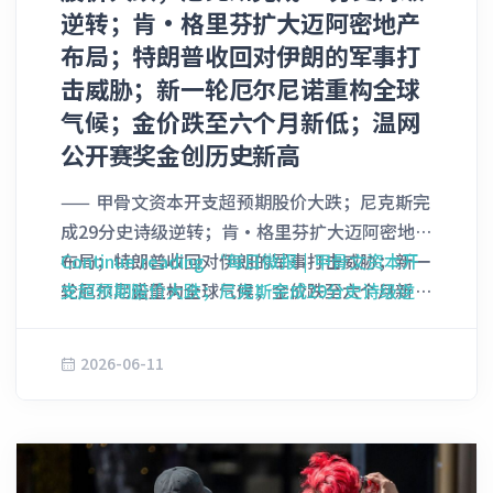
该股在近期交易中也表现出了较为剧烈的波动
逆转；肯·格里芬扩大迈阿密地产
金管制稳租房（Rent-stabilized
Owl拟入股克利夫兰骑士队 据知情人士透露，私
性。 全球市场对高带宽内存（HBM）等核心存
apartments）的租金。此举为市长佐兰·马姆
布局；特朗普收回对伊朗的军事打
募股权巨头Blue Owl Capital Inc.目前正就收购
储芯片的饥渴需求，推动了相关科技股的暴烈狂
达尼（Zohran Mamdani）赢得了重大的政治胜
击威胁；新一轮厄尔尼诺重构全球
NBA克利夫兰骑士队（Cleveland Cavaliers）
飙。今年以来，SK海力士在首尔上市的股票已
利，同时也兑现了此前将他送入市政厅的核心竞
气候；金价跌至六个月新低；温网
的少数股权展开高级别谈判。这笔交易预计将通
经狂涨了约300% ______ 2. 金价跌入技术性
选承诺。 该委员会最终以7比1的投票结果通过
过Blue Owl Capital Inc.旗下的Dyal
公开赛奖金创历史新高
熊市 由于美元强势复苏以及利率可能进一步走
了这一租金冻结方案，该政策同时适用于1年期
HomeCourt Partners基金执行。该专门基金此
高的预期持续承压，黄金价格日前跌破了每盎司
和2年期的租约。值得注意的是，这是纽约市历
—— 甲骨文资本开支超预期股价大跌；尼克斯完
前已经先后出手，成功吸纳了亚特兰大老鹰队、
4,000美元大关，这使得黄金长达三年的牛市行
史上首次将长期租房协议的租金也纳入冻结范
成29分史诗级逆转；肯·格里芬扩大迈阿密地产
萨克拉门托国王队以及明尼苏达森林狼队的少数
情戛然而止。 在最近一个交易日中，现货金价
围。尽管此举遭到了大批房东的强烈抵制（房东
布局；特朗普收回对伊朗的军事打击威胁；新一
Continue reading
“每日微报 | 甲骨文资本开
股权。 此次拟交易的股权比例预计将在5%至
盘中一度录得2.9%的单日跌幅，最低下探至每
群体辩称自身正受到不断飙升的运营成本的严重
轮厄尔尼诺重构全球气候；金价跌至六个月新
支超预期股价大跌；尼克斯完成29分史诗级逆
10%之间。根据体育商业媒体Sportico的最新
盎司3,999.90美元，这也是金价连续第二个交易
挤压），且在投票前数小时，该委员会的一名成
低；温网公开赛奖金创历史新高 1. 甲骨文资本
转；肯·格里芬扩大迈阿密地产布局；特朗普收
估值，克利夫兰骑士队目前的市场价值约为48.6
日出现大幅回撤。在此之前，这一贵金属在过去
员因抗议“评议过程已被高度政治化”而愤然辞
开支超预期股价大跌 今天，甲骨文公司
回对伊朗的军事打击威胁；新一轮厄尔尼诺重构
亿美元，在整个NBA联盟中位列第16位。 自
2026-06-11
三年中每年的同比涨幅均达到了两位数，在各国
职，但冻结方案最终依然获得通过。 马姆达尼
（Oracle Corp.）股价在美股盘前交易中大幅下
全球气候；金价跌至六个月新低；温网公开赛奖
NBA联盟于2020年正式放开限制、允许私募股
中央银行、基金经理以及全球散户投资者的疯狂
此前曾多次公开呼吁冻结租金，他强调在居民薪
跌，主要原因在于该公司报告的单季度资本开支
金创历史新高”
权基金入股球队以来，Blue Owl Capital Inc.成
追捧下，其价格在三年内实现翻番。 然而，这
资增长速度无法赶上通胀的背景下，稳租房租客
超出了市场预期，这引发了投资者对人工智能
为了首家在多支球队同时拥有少数权益的机构。
轮轰轰烈烈的牛市狂欢在今年1月底开始显露疲
正面临食品、交通等其他生活必需品成本全线上
（AI）基础设施业务盈利能力的普遍担忧。 在
此前，其HomeCourt Partners基金曾于2021年
态，当时金价在创下每盎司近5,600美元的历史