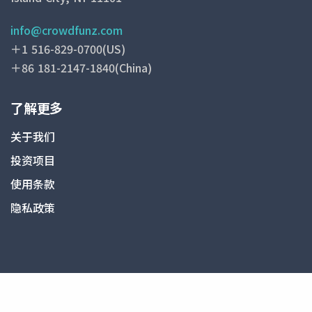
出令人咋舌的爆发式反弹，已一路狂飙超过一个
楼内的酒店项目目前已被全面取消，腾出的空间
咖啡、水果、蔬菜以及烘焙食品等基础民生产品
百分点至4.8%，其失业人口增速不仅冠绝全
将全部用于扩大办公面积。格里芬目前仍在评估
info@crowdfunz.com
的价格均出现不同程度的攀升。 本次通胀数据
美，更一举沦为全国失业率最高的地区之一。
是否在其未来的集团总部大楼正对面单独开发一
＋1 516-829-0700(US)
的出炉正值美国刚刚发布了一份强劲的就业报告
由于对美联储高利率和终端消费者需求极其敏感
家酒店。格里芬此前已经全数收购了马路对面一
＋86 181-2147-1840(China)
之后，该报告此前曾暗示美国劳动力市场在经历
的房地产业、零售业以及支柱旅游业三大核心引
栋22层高公寓楼的所有独立产权单元，并且很快
动荡的2025年之后已开始逐步企稳 ______ 2.
擎全线熄火，该州的就业增长已近乎陷入瘫痪。
就将启动对该建筑的拆除工作，以此为后续更深
了解更多
亚马逊获花旗银行175亿巨额贷款 根据美国劳工
这与疫情初期该州疯狂吸引全美劳动人口与退休
层次的综合开发铺平道路。 在过去的几年时间
统计局今天公布的数据显示，美国5月份非农就
群体的黄金时代形成了极其残酷的倒挂，也让外
关于我们
里，他通过不断买下Solaris公寓楼内各个独立
业人数大幅超越所有市场预期，同时失业率保持
界开始深度质疑其单纯依赖外部人口红利拉动
业主的产权，最终完成了对整栋大楼的彻底收
投资项目
平稳。这释放出了迄今为止最明确的信号，表明
GDP的增长模式在遭遇生活成本危机时究竟还能
购，而这正是他试图在整个迈阿密市烙上“城堡
使用条款
美国劳动力市场可能正在摆脱长期以来雇佣低迷
走多远。 在过去一年中，大量直接面向C端消费
印记”的宏大宏图中的核心一环。 根据彭博亿
的阴霾。 上个月非农就业人数增加了172,000
隐私政策
者的敏感赛道成为了裁员强平的重灾区：家具零
万富翁指数（Bloomberg Billionaires Index）
人，且此前两个月的数据均获得了上调。至此，
售店整体雇员人数滑落3.7%，房地产业流失
显示，格里芬目前个人身家高达483亿美元
非农就业创下了两年多来最强劲的三个月环比连
3.1%的岗位，而酒店住宿业的员工总数也同步
______ 4. 特朗普收回对伊朗军事打击威胁 今
续增长。5月份失业率则维持在4.3%不变，平均
萎缩了3% ______ 5. Wendy’s汉堡股价激
天，美国总统特朗普出人意料地收回了针对伊朗
时薪环比上涨了0.3%。 该报告表明，尽管近期
增37% 凭借方形汉堡肉、Frosty奶昔和Biggie
的军事打击威胁。就在几个小时前，他还曾誓言
市场普遍担忧能源价格上涨已将消费者信心推至
Deal超值套餐而家喻户晓的美国经典快餐连锁
要给这个伊斯兰共和国予以“极其沉重的打