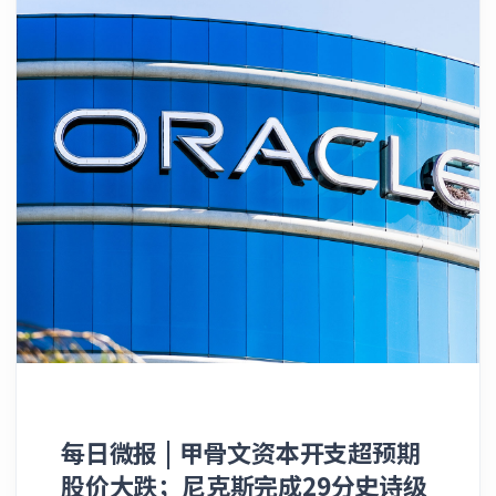
的数据，若以当前的募资规模来看，这笔交易有
及身家超过1亿美元的富豪征税，同时要求修改
1,299美元。 在专业与高端系列中，入门款14英
望跻身全球历史前五大股票发行单，规模直逼沙
遗产税规则，并堵住富人利用自身资产进行抵押
寸MacBook Pro的官方售价从1,699美元大涨至
特阿美（Saudi Aramco）在2019年创下的历史
借贷的税收漏洞。 不过，纽森并未提出具体的
1,999美元，足足跳涨了300美元；11英寸iPad
性IPO纪录。 近几个月来，科技巨头们纷纷筹集
联邦财富税税率，也未概述其具体的操作机制。
Pro的起售价也由999美元调高至1,199美元。中
创纪录的资金，全力投入AI基础设施的建设。本
此外，他还提议建立一个公共股权基金，以此直
端主力平板iPad Air的售价则从原先的599美元
月早些时候，SpaceX刚刚完成了历史上规模最
接入股人工智能经济，但在这一构想上他同样未
上调到了749美元。 此外，智能家居与配件产品
大的首次公开募股（IPO），而谷歌母公司
能提供更多细节。 “现在是时候出台一项全国
线也未能幸免：标准版HomePod智能音箱的售
Alphabet Inc.也计划筹集85亿美元来支持其庞
性的亿万富翁税了。”纽森指出，“这场战役应
价从299美元上涨至349美元；入门级
大的AI蓝图。伴随着更多超级巨量发行的蓄势待
当在联邦层面打响，因为这套千疮百孔的税收体
HomePod mini从99美元涨至129美元；而
发，SK海力士的这笔巨额交易将成为检验全球
制最初正是由联邦层面一手造成的。” 此前，
Apple TV机顶盒的售价更是从129美元一路飙升
投资者胃口以及市场资金吸纳能力的试金石。
为了让该提案在周四晚间的最后截止日期前被撤
到了199美元。 苹果公司发言人在回应此次涨价
根据周三披露的监管文件，SK海力士预计其美
回，纽森州长、多位亿万富豪以及进步派团体曾
时坦言：“全球AI数据中心的野蛮扩张，对内存
国存托凭证（ADR）将于7月10日正式开始交
多方奔走，试图说服发起该提案的工会组织
和存储芯片衍生出了极其恐怖的爆发性需求。在
易。在美股ADR上市公告发布后，这家韩国芯片
SEIU-UHW，但最终宣告失败 ______ 4. 纽约
苹果的历史上，我们从未见过任何一种核心零部
巨头的股票在盘后交易中进一步扩大了涨幅。
市投票通过租金冻结决定 纽约市租金指南委员
件的价格，能像这次一样在如此短的时间内出现
每日微报 | 甲骨文资本开支超预期
尽管如此，由于投资者情绪在对AI基建大爆发的
会（Rent Guidelines Board）日前投票通过了
如此惊人的暴涨。” 苹果在周四的这一轮调价
极度乐观与对高估值的谨慎防御之间反复横跳，
股价大跌；尼克斯完成29分史诗级
一项决定，全面冻结全美最大城市约100万套租
中并未触及iPhone的售价 ______ 3. Blue