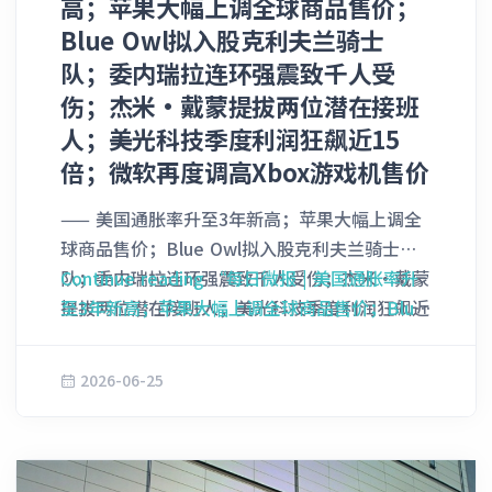
利彻底回吐殆尽。 华尔街固收交易员们指出，
高；苹果大幅上调全球商品售价；
外，他继续持有大量其他加密货币，并且大量交
如此诡异且猛烈的价格破位清晰地表明，大量追
Blue Owl拟入股克利夫兰骑士
易美国股票。 申报表格显示，在World Liberty
求短期套利的“快钱”投机账户在发行阶段曾疯
队；委内瑞拉连环强震致千人受
Financial的销售所得中，他赚取了价值超过
狂涌入，企图在债券上市后通过快速翻转倒手
伤；杰米·戴蒙提拔两位潜在接班
3,300万美元的比特币，并透过了以太坊区块链
（Flip）来攫取短线暴利，而非真正看好其长期
获得了超过1.5亿美元。 这份由政府伦理办公室
人；美光科技季度利润狂飙近15
价值的传统“买入并持有型”长线机构投资者
依法发布的年度披露文件，引发外界对特朗普政
倍；微软再度调高Xbox游戏机售价
（Buy-and-hold investors）。 SpaceX的股票
府内部利益冲突的新质疑。 特朗普对记者表
资产在经历周一暴跌16%的剧烈震荡后，目前已
—— 美国通胀率升至3年新高；苹果大幅上调全
示，是“大型机构”在管理他的投资，并补充
基本恢复企稳，但其债券资产却依然深陷被疯狂
球商品售价；Blue Owl拟入股克利夫兰骑士
称：“我不和他们交流。” ______ 4. 沃什承
踩踏的泥潭 ______ 2. 德约科维奇加盟泛大西
队；委内瑞拉连环强震致千人受伤；杰米·戴蒙
Continue reading
“每日微报 | 美国通胀率升
诺捍卫美联储独立性 新任美联储主席凯文·沃
洋投资 拥有24座大满贯冠军奖杯的网坛传奇巨
提拔两位潜在接班人；美光科技季度利润狂飙近
至3年新高；苹果大幅上调全球商品售价；Blue
什（Kevin Warsh）于周三表示，美国央行的独
星诺瓦克·德约科维奇（Novak Djokovic）日
15倍；微软再度调高Xbox游戏机售价 1. 美国通
Owl拟入股克利夫兰骑士队；委内瑞拉连环强震
立性将“毫无改变”，并强调美联储将采取强硬
前正式加盟私募股权巨头泛大西洋投资集团
胀率升至3年新高 美国经济分析局（BEA）周四
致千人受伤；杰米·戴蒙提拔两位潜在接班人；
手段来遏制通胀。无论白宫未来是否施加降息压
2026-06-25
（General Atlantic），标志着该机构正在加速
公布的最新数据显示，尽管全美物价以三年多来
美光科技季度利润狂飙近15倍；微软再度调高
力，美联储都将始终致力于实现2%的通胀目
向体育投资领域深度进军。 作为公开赛时代最
的最快速度狂飙，但美国5月份的消费者支出依
Xbox游戏机售价”
标，并“践行物价稳定”的承诺。 他在辛特拉
具统治力的男子网球运动员，德约科维奇将在其
然呈现出加速态势。 具体来看，美国5月份个人
举行的欧洲央行论坛上对各国央行行长表
全新的“全球战略顾问”岗位上，与泛大西洋投
消费支出（PCE）物价指数同比大幅上涨
示：“在过去漫长的岁月里，我们一直是一家独