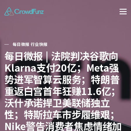
每日微报 行业快报
每日微报 | 法院判决谷歌向
Klarna支付20亿；Meta强
势进军智算云服务；特朗普
重返白宫首年狂赚11.6亿；
沃什承诺捍卫美联储独立
性；特斯拉车市步履维艰；
Nike警告消费者焦虑情绪加