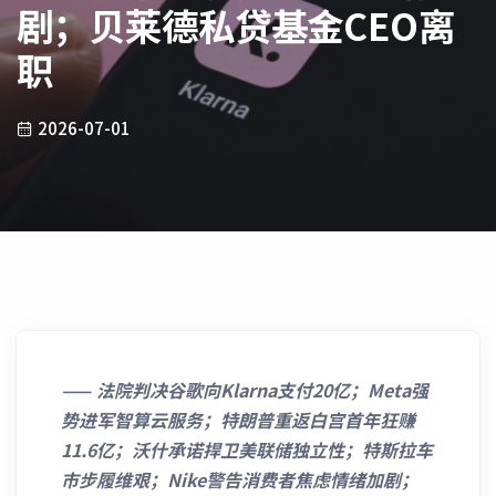
剧；贝莱德私贷基金CEO离
职
2026-07-01
——
法院判决谷歌向Klarna支付20亿；Meta强
势进军智算云服务；特朗普重返白宫首年狂赚
11.6亿；沃什承诺捍卫美联储独立性；特斯拉车
市步履维艰；Nike警告消费者焦虑情绪加剧；