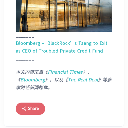
______
Bloomberg – BlackRock’s Tseng to Exit
as CEO of Troubled Private Credit Fund
______
本文内容来自《
Financial Times
》
、
《
Bloomberg
》，以及《
The Real Deal
》等多
家财经新闻媒体。
Share